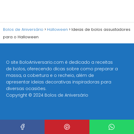
Bolos de Aniversário
Halloween
Ideias de bolos assustadores
para o Halloween
O site BoloAniversario.com é dedicado a receitas
de bolos, oferecendo dicas sobre como preparar a
massa, a cobertura e o recheio, além de
apresentar ideias decorativas inspiradoras para
diversas ocasiões​.
Copyright © 2024 Bolos de Aniversário
Segue o
Bolos de Aniversário
no
Facebook
,
Pinterest
e
Google Noticias
.