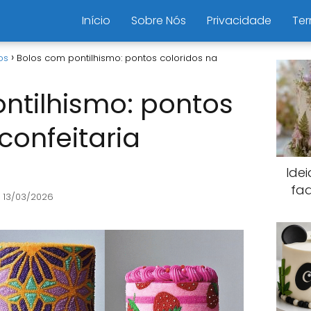
Início
Sobre Nós
Privacidade
Ter
os
Bolos com pontilhismo: pontos coloridos na
ntilhismo: pontos
confeitaria
Ide
fa
 13/03/2026