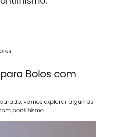
Pontilhismo:
ores
s para Bolos com
eparado, vamos explorar algumas
 com pontilhismo: