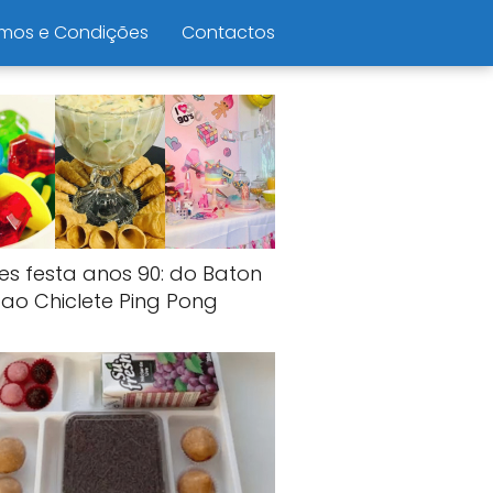
mos e Condições
Contactos
es festa anos 90: do Baton
ao Chiclete Ping Pong