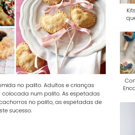
Kit
qu
Com
mida no palito. Adultos e crianças
Enca
 colocada num palito. As espetadas
 cachorros no palito, as espetadas de
te sucesso.