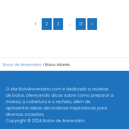
1
2
3
…
13
»
Bolos de Aniversário
Bolos Infantis
O site BoloAniversario.com é dedicado a receitas
de bolos, oferecendo dicas sobre como preparar a
massa, a cobertura e o recheio, além de
apresentar ideias decorativas inspiradoras para
diversas ocasiões​.
Copyright © 2024 Bolos de Aniversário