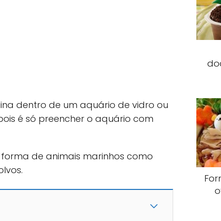
do
tina dentro de um aquário de vidro ou
epois é só preencher o aquário com
 forma de animais marinhos como
olvos.
For
o