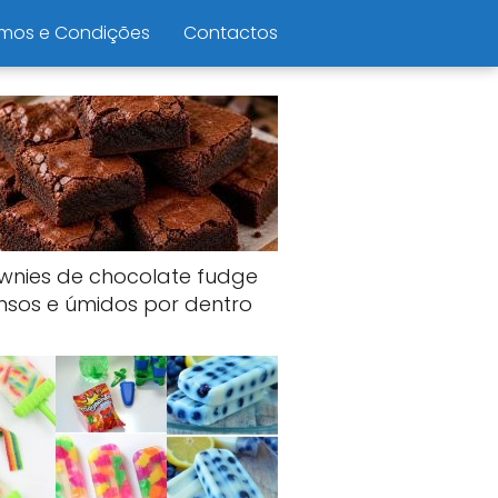
mos e Condições
Contactos
wnies de chocolate fudge
nsos e úmidos por dentro