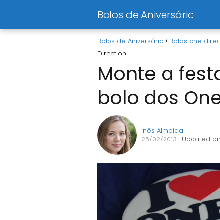
Bolos de Aniversário
Bolos de Aniversário
Bolos one direc
Direction
Monte a fes
bolo dos One
Inês Almeida
25/02/2013
· Updated on