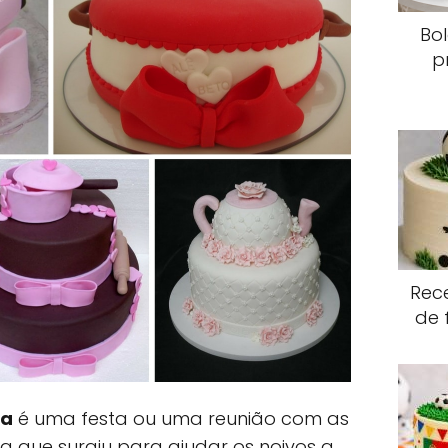
Bo
p
Rece
de 
ha
é uma festa ou uma reunião com as
va que surgiu para ajudar os noivos a