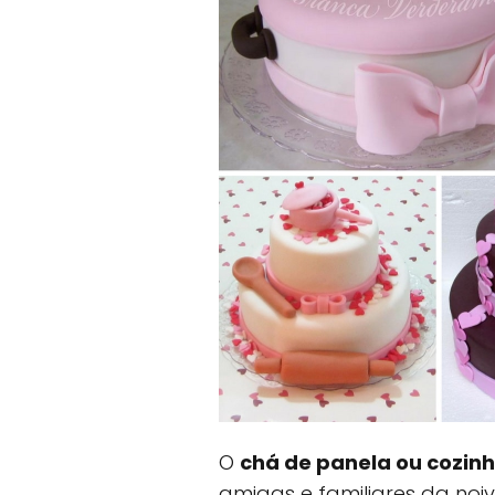
O
chá de panela ou cozin
amigas e familiares da noi