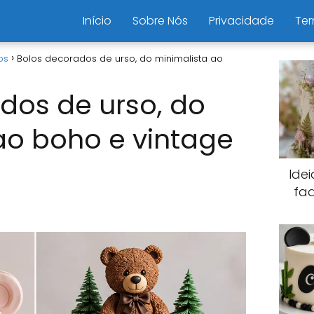
Início
Sobre Nós
Privacidade
Ter
os
Bolos decorados de urso, do minimalista ao
dos de urso, do
ao boho e vintage
Ide
fa