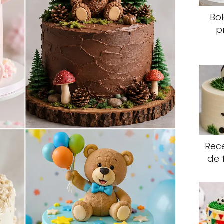
Bo
p
Rece
de 