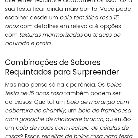
diferentes texturas e acabamentos. Isso faz a
sua festa ficar ainda mais bonita. Você pode
escolher desde um
bolo temático rosa 15
anos
com detalhes em relevo até opções
com
texturas marmorizadas
ou
toques de
dourado e prata
.
Combinações de Sabores
Requintados para Surpreender
Mas não pense só na aparência. Os
bolos
festa de 15 anos rosa
também podem ser
deliciosos. Que tal um
bolo de morango com
cobertura de chantilly
, um
bolo de framboesa
com ganache de chocolate branco
, ou então
um
bolo de rosas com recheio de pétalas de
rosas
? Essas
receitas de bolos rosa para festa