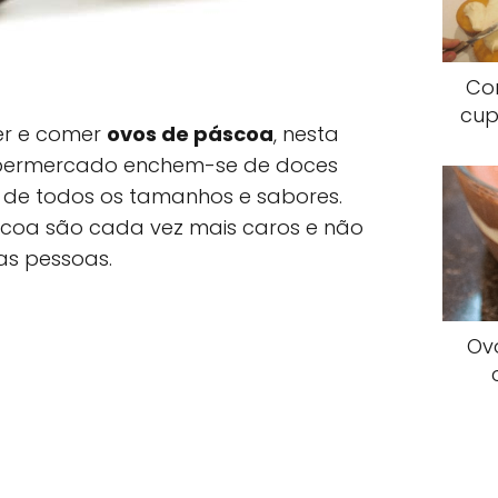
Co
cup
er e comer
ovos de páscoa
, nesta
supermercado enchem-se de doces
 de todos os tamanhos e sabores.
áscoa são cada vez mais caros e não
as pessoas.
Ov