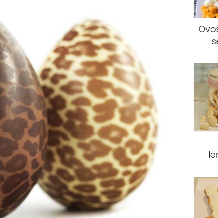
Ovos
s
l