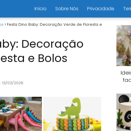
Início
Sobre Nós
Privacidade
Ter
os
Festa Dino Baby: Decoração Verde de Floresta e
aby: Decoração
resta e Bolos
Ide
fa
: 13/03/2026