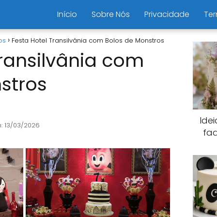
Início
Sobre Nós
Privacidade
Ter
os
Festa Hotel Transilvânia com Bolos de Monstros
Transilvânia com
stros
Ide
: 13/03/2026
fa