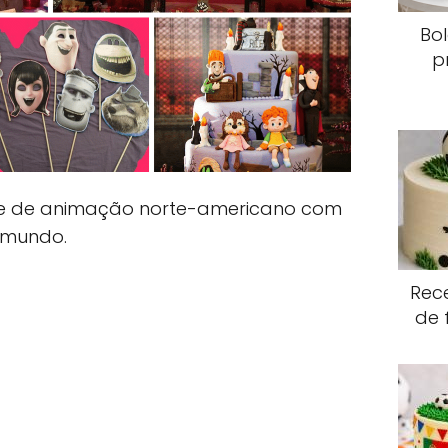
Bo
p
ilme de animação norte-americano com
 mundo.
Rece
de 