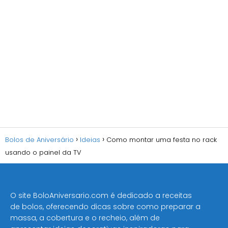
Bolos de Aniversário
Ideias
Como montar uma festa no rack
usando o painel da TV
O site BoloAniversario.com é dedicado a receitas
de bolos, oferecendo dicas sobre como preparar a
massa, a cobertura e o recheio, além de