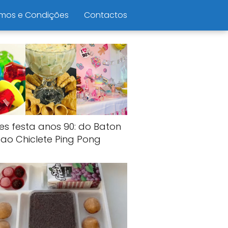
mos e Condições
Contactos
es festa anos 90: do Baton
ao Chiclete Ping Pong