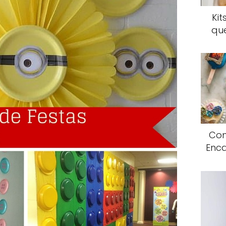
Kit
qu
Com
Enca