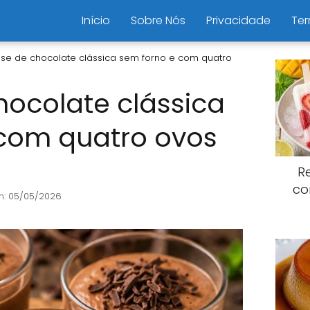
Início
Sobre Nós
Privacidade
Ter
se de chocolate clássica sem forno e com quatro
ocolate clássica
 com quatro ovos
R
co
n: 05/05/2026