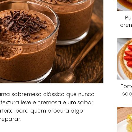
Pu
crem
Tor
sob
uma sobremesa clássica que nunca
extura leve e cremosa e um sabor
erfeita para quem procura algo
reparar.