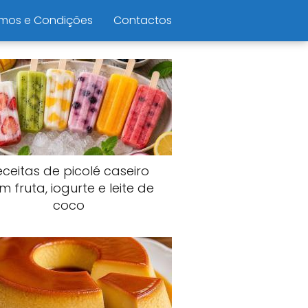
mos e Condições
Contactos
eceitas de picolé caseiro
m fruta, iogurte e leite de
coco