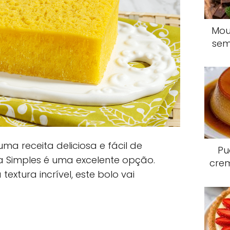
Mou
sem
a receita deliciosa e fácil de
Pu
a Simples é uma excelente opção.
crem
xtura incrível, este bolo vai