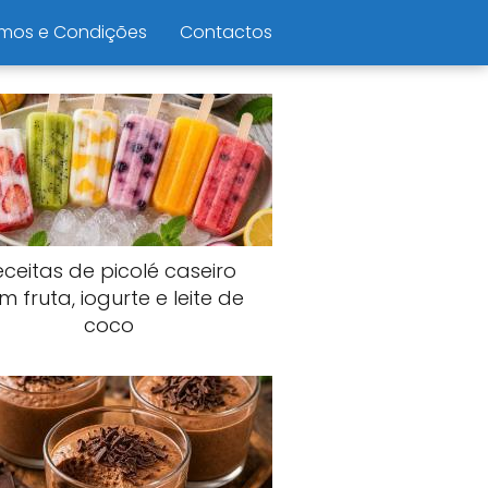
mos e Condições
Contactos
eceitas de picolé caseiro
m fruta, iogurte e leite de
coco