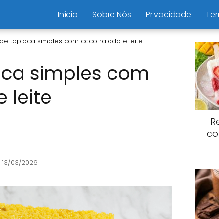
Início
Sobre Nós
Privacidade
Ter
 de tapioca simples com coco ralado e leite
oca simples com
 leite
R
co
 13/03/2026