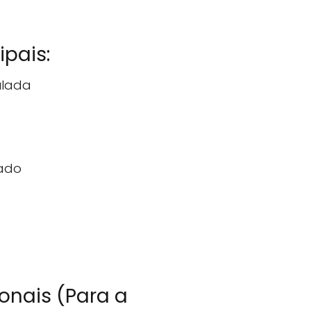
ipais:
ulada
sado
onais (Para a