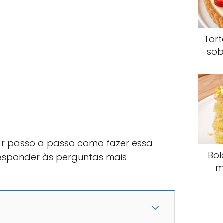
Tor
sob
ar passo a passo como fazer essa
Bol
responder às perguntas mais
m
.