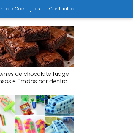
mos e Condições
Contactos
wnies de chocolate fudge
nsos e úmidos por dentro