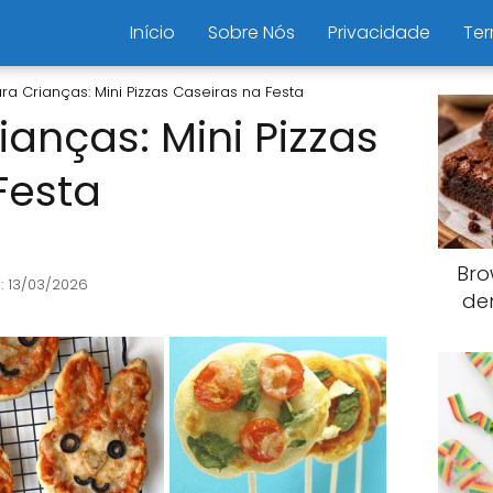
Início
Sobre Nós
Privacidade
Ter
ara Crianças: Mini Pizzas Caseiras na Festa
ianças: Mini Pizzas
Festa
Bro
: 13/03/2026
de