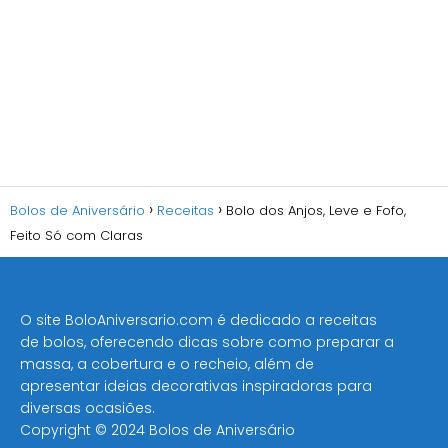
Bolos de Aniversário
Receitas
Bolo dos Anjos, Leve e Fofo,
Feito Só com Claras
O site BoloAniversario.com é dedicado a receitas
de bolos, oferecendo dicas sobre como preparar a
massa, a cobertura e o recheio, além de
apresentar ideias decorativas inspiradoras para
diversas ocasiões​.
Copyright © 2024 Bolos de Aniversário