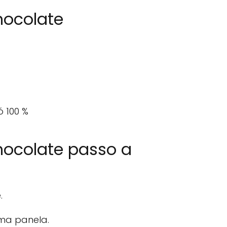
hocolate
 100 %
hocolate passo a
.
uma panela.