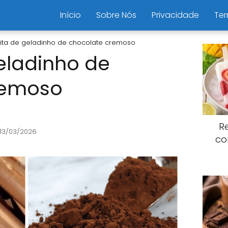
Início
Sobre Nós
Privacidade
Ter
ita de geladinho de chocolate cremoso
eladinho de
remoso
R
 13/03/2026
co