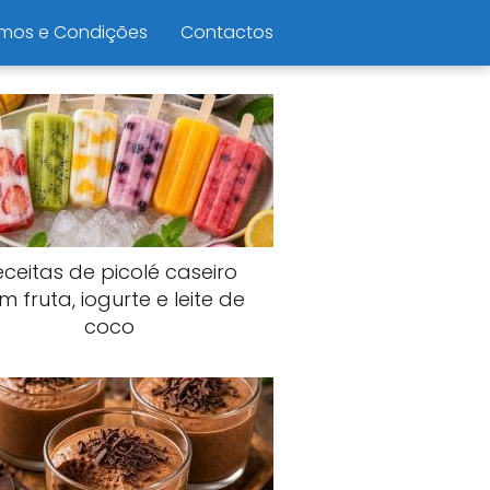
mos e Condições
Contactos
eceitas de picolé caseiro
m fruta, iogurte e leite de
coco