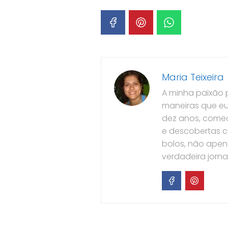
Maria Teixeira
A minha paixão 
maneiras que eu
dez anos, comec
e descobertas c
bolos, não ape
verdadeira jorn