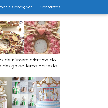
mos e Condições
Contactos
os de número criativos, do
e design ao tema da festa