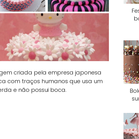
Fe
b
nagem criada pela empresa japonesa
anca com traços humanos que usa um
uerda e não possui boca.
Bol
su