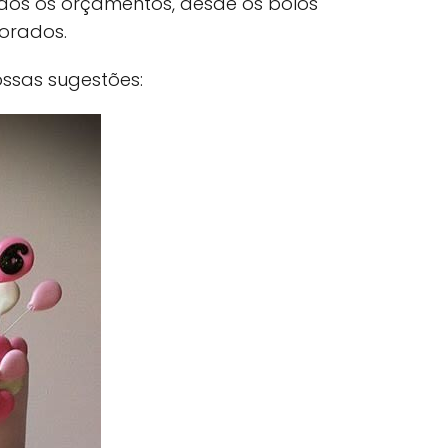
dos os orçamentos, desde os bolos
orados.
ssas sugestões: