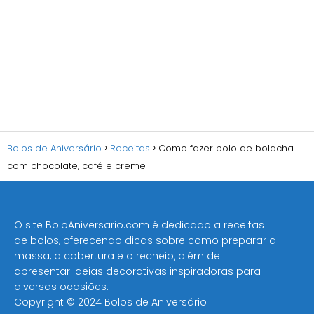
Bolos de Aniversário
Receitas
Como fazer bolo de bolacha
com chocolate, café e creme
O site BoloAniversario.com é dedicado a receitas
de bolos, oferecendo dicas sobre como preparar a
massa, a cobertura e o recheio, além de
apresentar ideias decorativas inspiradoras para
diversas ocasiões​.
Copyright © 2024 Bolos de Aniversário