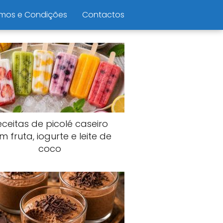
mos e Condições
Contactos
eceitas de picolé caseiro
m fruta, iogurte e leite de
coco