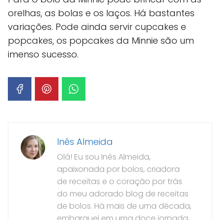
orelhas, as bolas e os laços. Há bastantes
variações. Pode ainda servir cupcakes e
popcakes, os popcakes da Minnie são um
imenso sucesso.
Inês Almeida
Olá! Eu sou Inês Almeida,
apaixonada por bolos, criadora
de receitas e o coração por trás
do meu adorado blog de receitas
de bolos. Há mais de uma década,
embarquei em uma doce jornada,