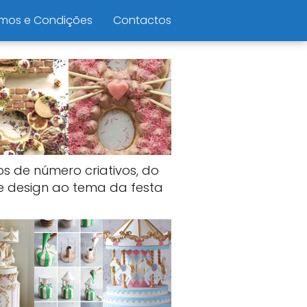
mos e Condições
Contactos
os de número criativos, do
e design ao tema da festa