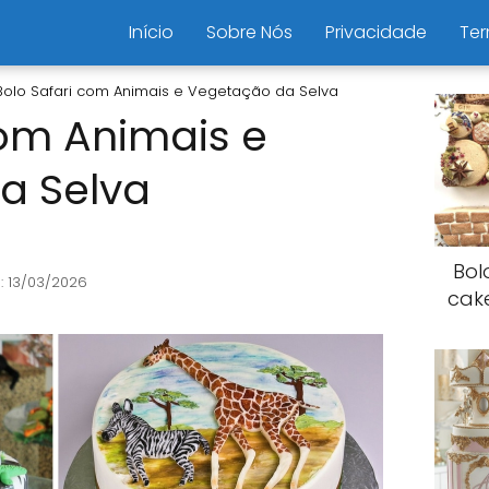
Início
Sobre Nós
Privacidade
Ter
Bolo Safari com Animais e Vegetação da Selva
com Animais e
a Selva
Bol
: 13/03/2026
cak