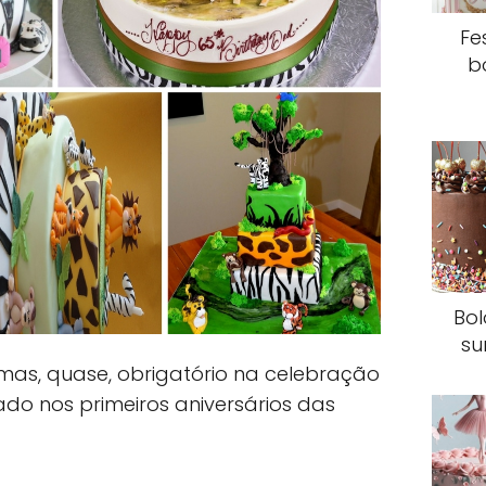
Fe
b
Bol
su
as, quase, obrigatório na celebração
izado nos primeiros aniversários das