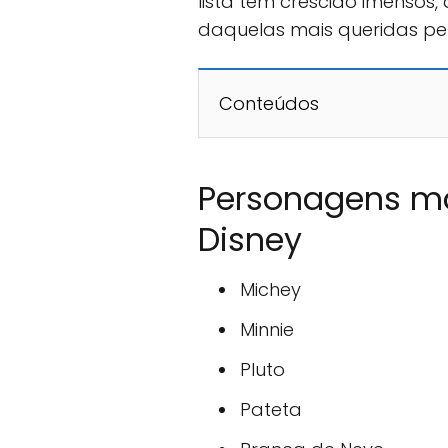
lista tem crescido imensos
daquelas mais queridas pel
Conteúdos
Personagens ma
Disney
Michey
Minnie
Pluto
Pateta