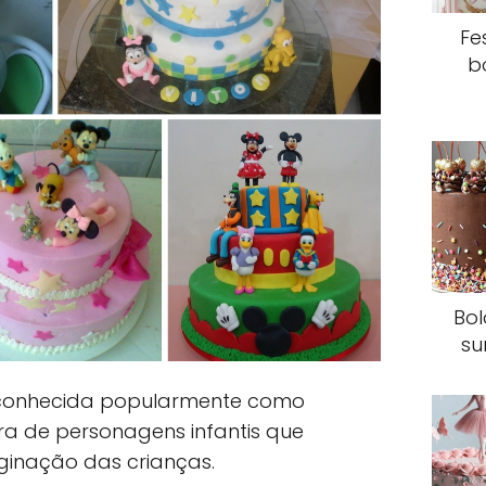
Fe
b
Bol
su
conhecida popularmente como
dora de personagens infantis que
inação das crianças.