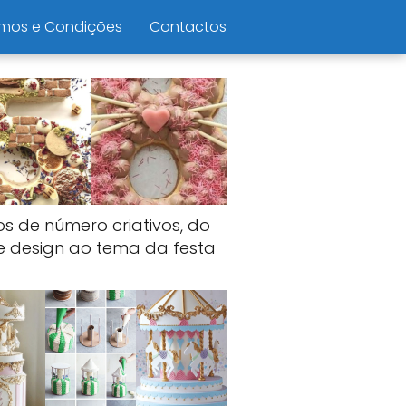
mos e Condições
Contactos
os de número criativos, do
e design ao tema da festa