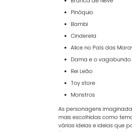
Branca de Neve
Pinóquio
Bambi
Cinderela
Alice no País das Mara
Dama e o vagabundo
Rei Leão
Toy store
Monstros
As personagens imaginadas
mais escolhidas como tema d
várias ideias e ideias que 