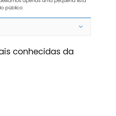
, deixamos apenas uma pequena lista
o público:
is conhecidas da