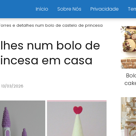
Início
Sobre Nós
Privacidade
Ter
Torres e detalhes num bolo de castelo de princesa
alhes num bolo de
rincesa em casa
Bol
cak
 13/03/2026