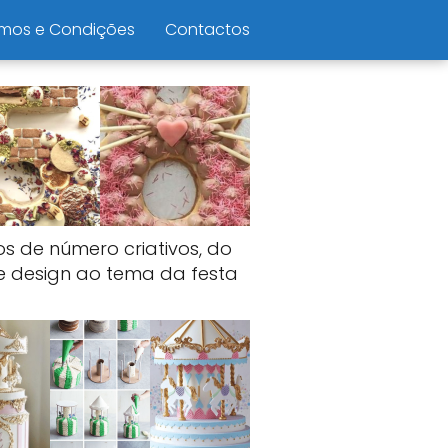
mos e Condições
Contactos
os de número criativos, do
e design ao tema da festa