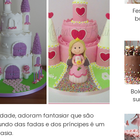
Fe
b
Bol
su
a idade, adoram fantasiar que são
undo das fadas e dos príncipes é um
asia.