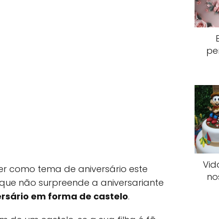
pe
Vid
r como tema de aniversário este
no
rque não surpreende a aniversariante
ersário em forma de castelo
.