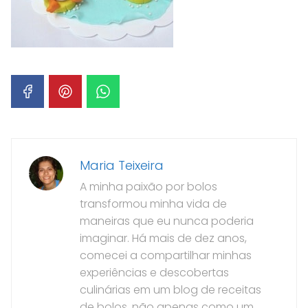
Maria Teixeira
A minha paixão por bolos
transformou minha vida de
maneiras que eu nunca poderia
imaginar. Há mais de dez anos,
comecei a compartilhar minhas
experiências e descobertas
culinárias em um blog de receitas
de bolos, não apenas como um