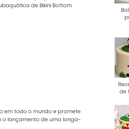
ubaquática de Bikini Bottom.
Bo
p
Rece
de 
so em todo o mundo e promete
m o lançamento de uma longa-