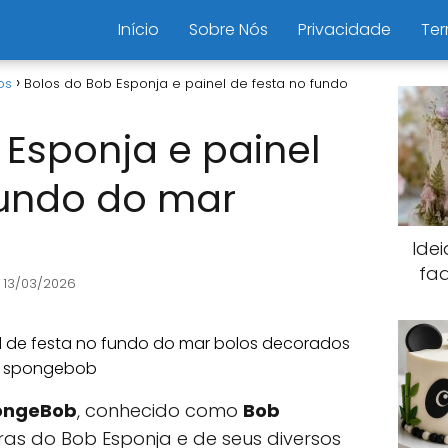
Início
Sobre Nós
Privacidade
Ter
os
Bolos do Bob Esponja e painel de festa no fundo
 Esponja e painel
fundo do mar
Ide
fa
 13/03/2026
ongeBob
, conhecido como
Bob
ras do Bob Esponja e de seus diversos