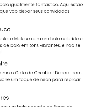
olo igualmente fantástico. Aqui estão
 que vão deixar seus convidados
luco
peleiro Maluco com um bolo colorido e
de bolo em tons vibrantes, e não se
!
ire
omo o Gato de Cheshire! Decore com
cione um toque de neon para replicar
ores
 com um bolo coberto de flores de