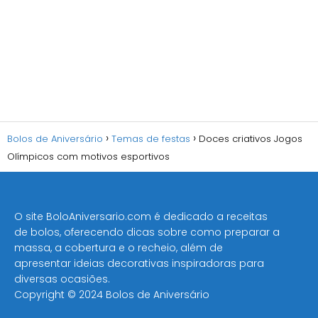
Bolos de Aniversário
Temas de festas
Doces criativos Jogos
Olímpicos com motivos esportivos
O site BoloAniversario.com é dedicado a receitas
de bolos, oferecendo dicas sobre como preparar a
massa, a cobertura e o recheio, além de
apresentar ideias decorativas inspiradoras para
diversas ocasiões​.
Copyright © 2024 Bolos de Aniversário