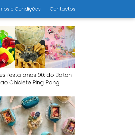
mos e Condições
Contactos
es festa anos 90: do Baton
ao Chiclete Ping Pong