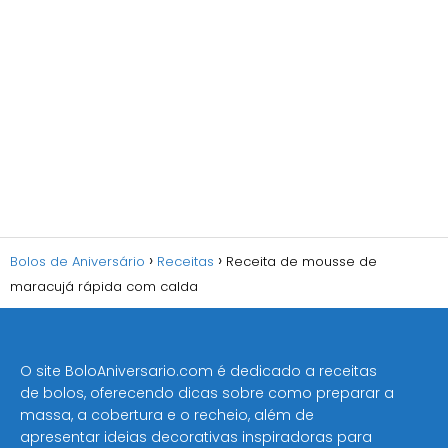
Bolos de Aniversário
Receitas
Receita de mousse de
maracujá rápida com calda
O site BoloAniversario.com é dedicado a receitas
de bolos, oferecendo dicas sobre como preparar a
massa, a cobertura e o recheio, além de
apresentar ideias decorativas inspiradoras para