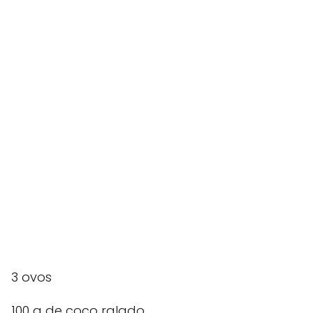
3 ovos
100 g de coco ralado