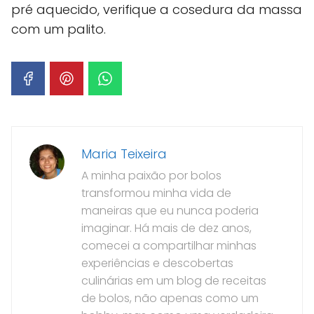
pré aquecido, verifique a cosedura da massa
com um palito.
Maria Teixeira
A minha paixão por bolos
transformou minha vida de
maneiras que eu nunca poderia
imaginar. Há mais de dez anos,
comecei a compartilhar minhas
experiências e descobertas
culinárias em um blog de receitas
de bolos, não apenas como um