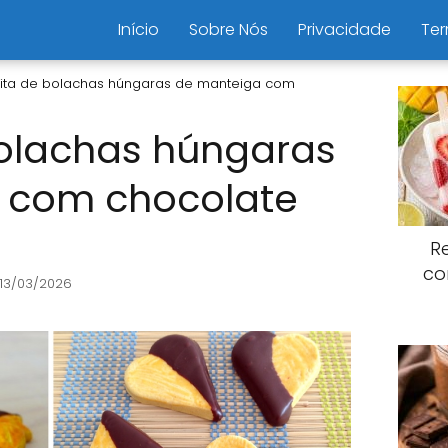
Início
Sobre Nós
Privacidade
Ter
ita de bolachas húngaras de manteiga com
bolachas húngaras
 com chocolate
R
co
 13/03/2026