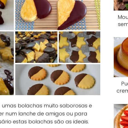
Mou
sem
Pu
crem
 umas bolachas muito saborosas e
mer num lanche de amigos ou para
sário estas bolachas são as ideais.