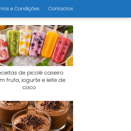
mos e Condições
Contactos
eceitas de picolé caseiro
m fruta, iogurte e leite de
coco