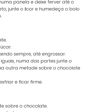
numa panela e deixe ferver até o
to, junte o licor e humedeça o bolo
.
ite.
úcar.
xendo sempre, até engrossar.
iguais, numa das partes junte o
na outra metade sobre o chocolate
friar e ficar firme.
ite sobre o chocolate.