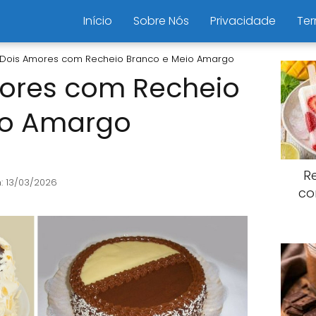
Início
Sobre Nós
Privacidade
Ter
 Dois Amores com Recheio Branco e Meio Amargo
mores com Recheio
io Amargo
R
: 13/03/2026
co