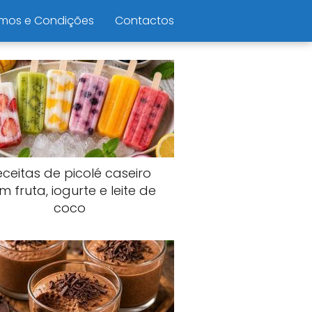
mos e Condições
Contactos
eceitas de picolé caseiro
m fruta, iogurte e leite de
coco