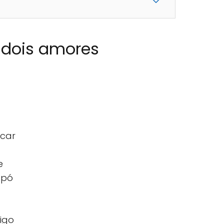
 dois amores
úcar
e
 pó
rigo