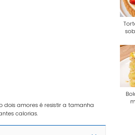
Tor
sob
Bol
m
 dois amores é resistir a tamanha
ntes calorias.