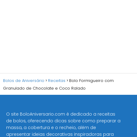
Bolos de Aniversário
Receitas
Bolo Formigueiro com
Granulado de Chocolate e Coco Ralado
O site BoloAniversario.com é dedicado a receitas
de bolos, oferecendo dicas sobre como preparar a
massa, a cobertura e o recheio, além de
apresentar ideias decorativas inspiradoras para