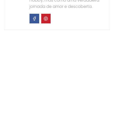
hobby, mas como uma verdadeira
jornada de amor e descoberta.