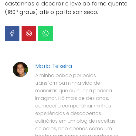
castanhas a decorar e leve ao forno quente
(180º graus) até o palito sair seco.
Maria Teixeira
A minha paixão por bolos
transformou minha vida de
maneiras que eu nunca poderia
imaginar. Há mais de dez anos,
comecei a compartilhar minhas
experiências e descobertas
culinárias em um blog de receitas
de bolos, não apenas como um