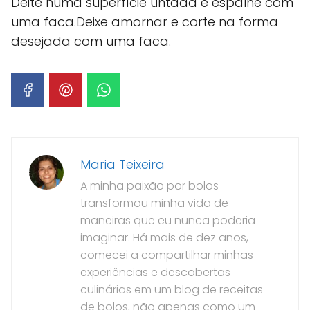
Deite numa superfície untada e espalhe com
uma faca.Deixe amornar e corte na forma
desejada com uma faca.
Maria Teixeira
A minha paixão por bolos
transformou minha vida de
maneiras que eu nunca poderia
imaginar. Há mais de dez anos,
comecei a compartilhar minhas
experiências e descobertas
culinárias em um blog de receitas
de bolos, não apenas como um