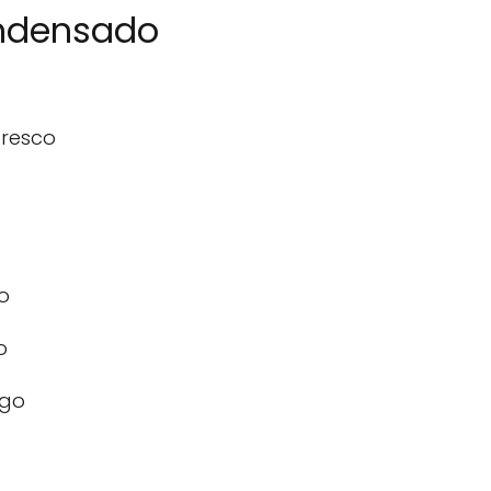
ondensado
fresco
o
o
igo