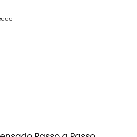
nsado
densado Passo a Passo