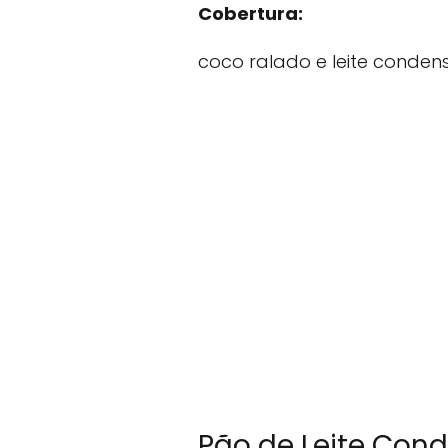
Cobertura:
coco ralado e leite conde
Pão de Leite Con