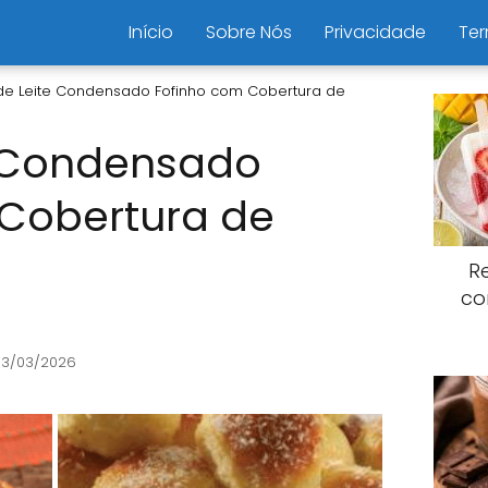
Início
Sobre Nós
Privacidade
Ter
de Leite Condensado Fofinho com Cobertura de
e Condensado
 Cobertura de
R
co
13/03/2026