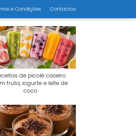
mos e Condições
Contactos
eceitas de picolé caseiro
m fruta, iogurte e leite de
coco