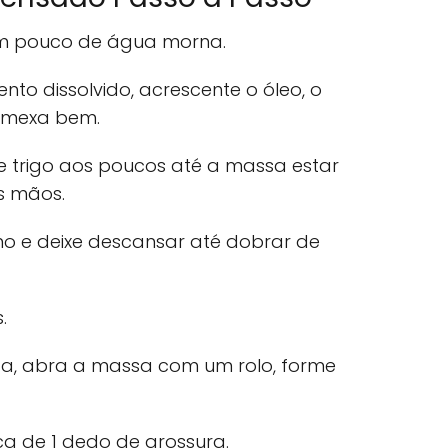
um pouco de água morna.
to dissolvido, acrescente o óleo, o
e mexa bem.
de trigo aos poucos até a massa estar
as mãos.
 e deixe descansar até dobrar de
.
, abra a massa com um rolo, forme
rca de 1 dedo de grossura.