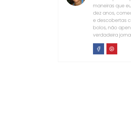
maneiras que eu
dez anos, comec
e descobertas c
bolos, não ape
verdadeira jorn