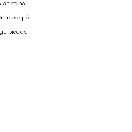
 de milho
olate em pó
ngo picado