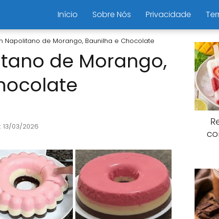
Início
Sobre Nós
Privacidade
Ter
m Napolitano de Morango, Baunilha e Chocolate
itano de Morango,
hocolate
R
: 13/03/2026
co