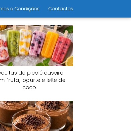
mos e Condições
Contactos
eceitas de picolé caseiro
m fruta, iogurte e leite de
coco