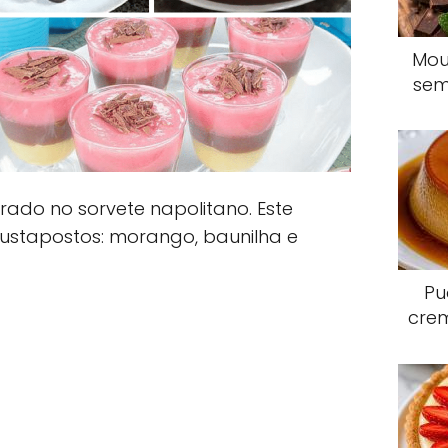
Mou
sem
irado no sorvete napolitano. Este
 justapostos: morango, baunilha e
Pu
crem