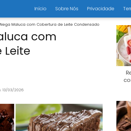
Início
Sobre Nós
Privacidade
Ter
 Nega Maluca com Cobertura de Leite Condensado
aluca com
 Leite
R
co
: 13/03/2026