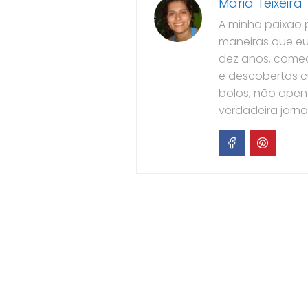
Maria Teixeira
A minha paixão 
maneiras que eu
dez anos, comec
e descobertas c
bolos, não ape
verdadeira jorn