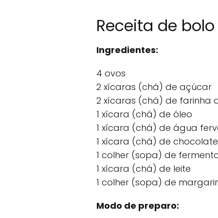
Receita de bol
Ingredientes:
4 ovos
2 xícaras (chá) de açúcar
2 xícaras (chá) de farinha d
1 xícara (chá) de óleo
1 xícara (chá) de água fer
1 xícara (chá) de chocolat
1 colher (sopa) de ferment
1 xícara (chá) de leite
1 colher (sopa) de margari
Modo de preparo: