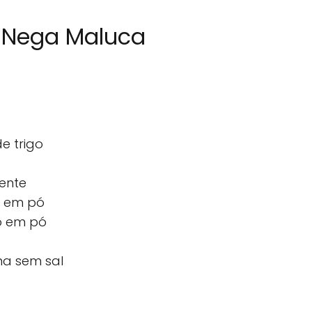
o Nega Maluca
e trigo
vente
e em pó
o em pó
na sem sal