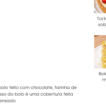
Tor
sob
Bol
m
lo feito com chocolate, farinha de
esso do bolo é uma cobertura feita
densado.