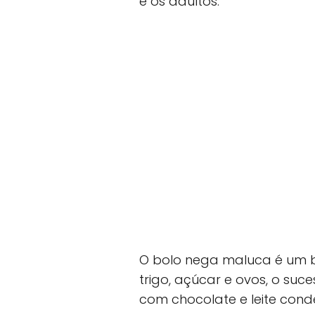
e os adultos.
O bolo nega maluca é um bo
trigo, açúcar e ovos, o suc
com chocolate e leite con