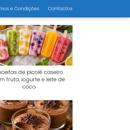
mos e Condições
Contactos
eceitas de picolé caseiro
m fruta, iogurte e leite de
coco