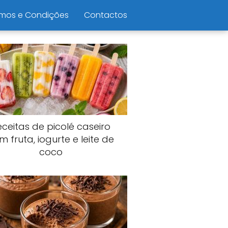
mos e Condições
Contactos
eceitas de picolé caseiro
m fruta, iogurte e leite de
coco