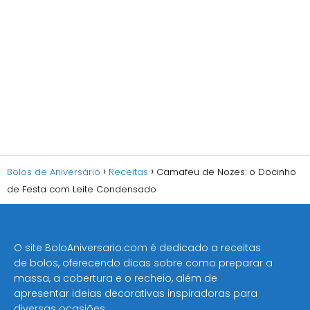
Bolos de Aniversário
Receitas
Camafeu de Nozes: o Docinho
de Festa com Leite Condensado
O site BoloAniversario.com é dedicado a receitas
de bolos, oferecendo dicas sobre como preparar a
massa, a cobertura e o recheio, além de
apresentar ideias decorativas inspiradoras para
diversas ocasiões​.