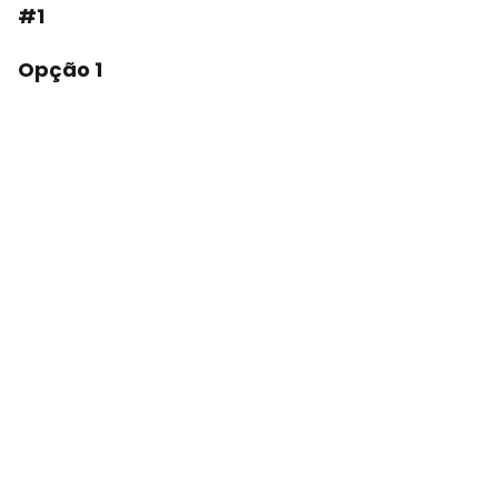
#1
Opção 1