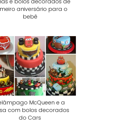
as e bolos decorados de
imeiro aniversário para o
bebê
elâmpago McQueen e a
sa com bolos decorados
do Cars