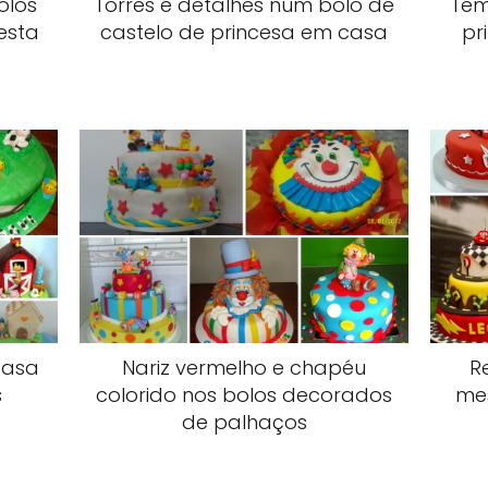
olos
Torres e detalhes num bolo de
Tem
esta
castelo de princesa em casa
pr
casa
Nariz vermelho e chapéu
R
s
colorido nos bolos decorados
me
de palhaços