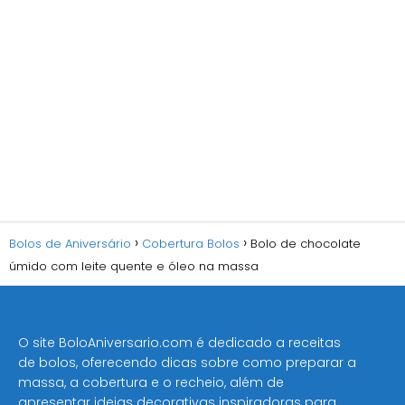
Bolos de Aniversário
Cobertura Bolos
Bolo de chocolate
úmido com leite quente e óleo na massa
O site BoloAniversario.com é dedicado a receitas
de bolos, oferecendo dicas sobre como preparar a
massa, a cobertura e o recheio, além de
apresentar ideias decorativas inspiradoras para