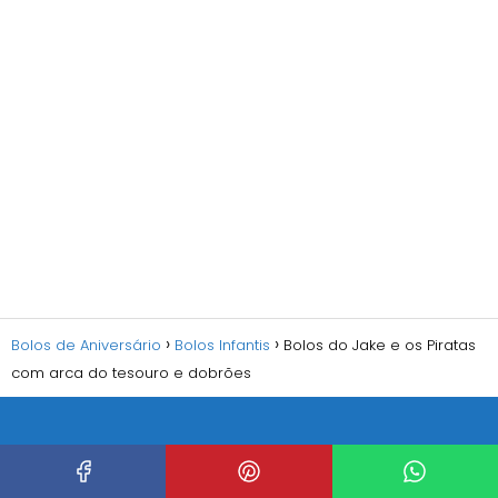
Bolos de Aniversário
Bolos Infantis
Bolos do Jake e os Piratas
com arca do tesouro e dobrões
O site BoloAniversario.com é dedicado a receitas
de bolos, oferecendo dicas sobre como preparar a