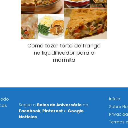
Como fazer torta de frango
no liquidificador para a
marmita
Início
icado
Segue o
Bolos de Aniversário
no
icas
Sobre Nó
Facebook
,
Pinterest
e
Google
Privacid
Noticias
.
Termos 