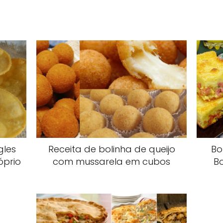
gles
Receita de bolinha de queijo
Bo
óprio
com mussarela em cubos
B