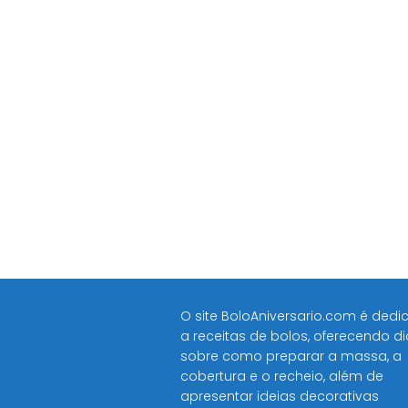
O site BoloAniversario.com é ded
a receitas de bolos, oferecendo d
sobre como preparar a massa, a
cobertura e o recheio, além de
apresentar ideias decorativas