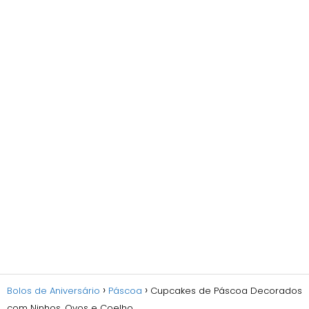
Bolos de Aniversário
Páscoa
Cupcakes de Páscoa Decorados
com Ninhos, Ovos e Coelho